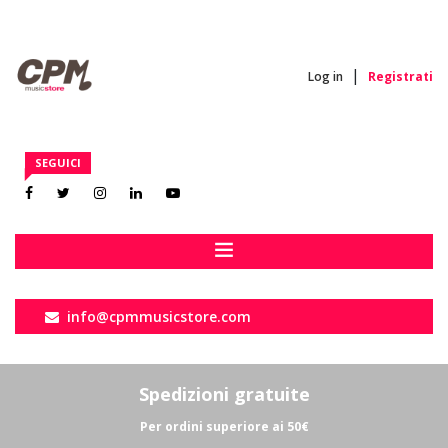
|
Log in
Registrati
Il mio account
SEGUICI
I miei ordini
Carrello
Esci
info@cpmmusicstore.com
Spedizioni gratuite
Per ordini superiore ai 50€