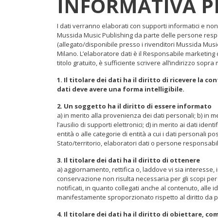
INFORMATIVA PRI
I dati verranno elaborati con supporti informatici e non
Mussida Music Publishing da parte delle persone responsa
(allegato/disponibile presso i rivenditori Mussida Musi
Milano. L’elaboratore dati è il Responsabile marketing d
titolo gratuito, è sufficiente scrivere all’indirizzo sopra 
1. Il titolare dei dati ha il diritto di ricevere l
dati deve avere una forma intelligibile.
2. Un soggetto ha il diritto di essere informato
a) in merito alla provenienza dei dati personali; b) in m
l’ausilio di supporti elettronici; d) in merito ai dati iden
entità o alle categorie di entità a cui i dati personali
Stato/territorio, elaboratori dati o persone responsabil
3. Il titolare dei dati ha il diritto di ottenere
a) aggiornamento, rettifica o, laddove vi sia interesse, 
conservazione non risulta necessaria per gli scopi per c
notificati, in quanto collegati anche al contenuto, alle 
manifestamente sproporzionato rispetto al diritto da 
4. Il titolare dei dati ha il diritto di obiettare, 