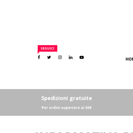
Il mio account
SEGUICI
I miei ordini
HO
Carrello
Esci
Spedizioni gratuite
Per ordini superiore ai 50€