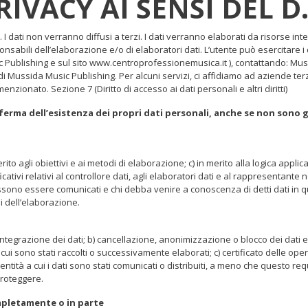
VACY AI SENSI DEL D. 
. I dati non verranno diffusi a terzi. I dati verranno elaborati da risorse 
bili dell’elaborazione e/o di elaboratori dati. L’utente può esercitare i di
c Publishing e sul sito www.centroprofessionemusica.it ), contattando: Mus
i Mussida Music Publishing. Per alcuni servizi, ci affidiamo ad aziende terze
menzionato. Sezione 7 (Diritto di accesso ai dati personali e altri diritti)
a conferma dell’esistenza dei propri dati personali, anche se non sono
erito agli obiettivi e ai metodi di elaborazione; c) in merito alla logica appl
tificativi relativi al controllore dati, agli elaboratori dati e al rappresentante
 possono essere comunicati e chi debba venire a conoscenza di detti dati in
i dell’elaborazione.
integrazione dei dati; b) cancellazione, anonimizzazione o blocco dei dati el
ui sono stati raccolti o successivamente elaborati; c) certificato delle ope
identità a cui i dati sono stati comunicati o distribuiti, a meno che questo re
proteggere.
completamente o in parte