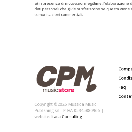
a) in presenza di motivazioni legittime, l’elaborazione d
dati personali che gli/le si riferiscono se questa viene
comunicazioni commerciali.
Compa
Condiz
Faq
Contat
Copyright ©
2026 Mussida Music
Publishing srl - P.IVA 05345880966 |
website:
Itaca Consulting