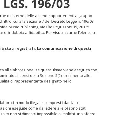
LGS. 196/03
interne o esterne delle aziende appartenenti al gruppo
ritti di cui alla sezione 7 del Decreto Legge n. 196/03
sida Music Publishing, via Elio Reguzzoni 15, 20125
 di indubbia affidabilità. Per visualizzarne l’elenco a
 già stati registrati. La comunicazione di questi
icata all’elaborazione, se quest’ultima viene eseguita con
 nominato ai sensi della Sezione 5(2); e) in merito alle
 qualità di rappresentante designato nello
aborati in modo illegale, compresi i dati la cui
razioni eseguite come da lettere a) e b) sono stati
quisito non si dimostri impossibile o implichi uno sforzo