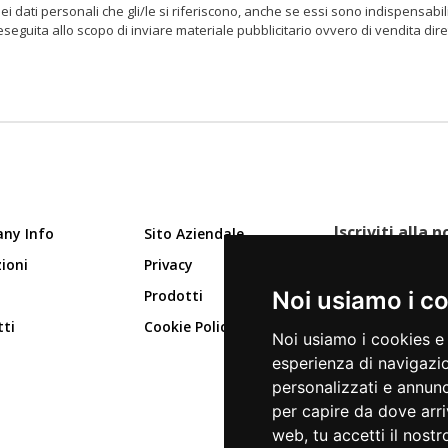
ei dati personali che gli/le si riferiscono, anche se essi sono indispensabili 
 eseguita allo scopo di inviare materiale pubblicitario ovvero di vendita dir
Iscriviti alla
ny Info
Sito Aziendale
ioni
Privacy
Prodotti
Noi usiamo i c
ISCRIVITI
ti
Cookie Policy
Noi usiamo i cookies e 
esperienza di navigazio
personalizzati e annunci
per capire da dove arri
web, tu accetti il nostr