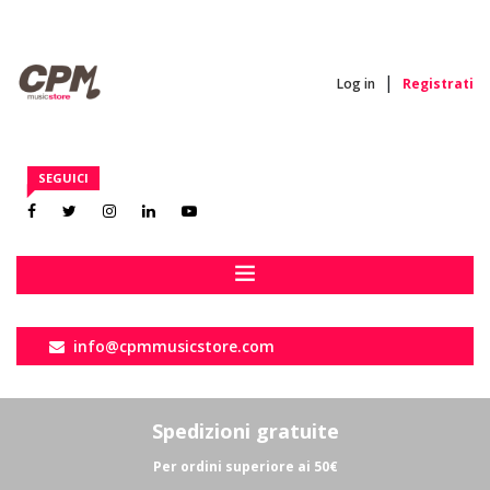
|
Log in
Registrati
Il mio account
SEGUICI
I miei ordini
Carrello
Esci
info@cpmmusicstore.com
Spedizioni gratuite
Per ordini superiore ai 50€