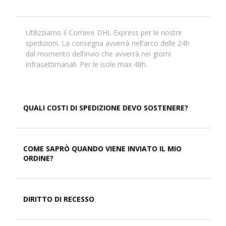
Utilizziamo il Corriere DHL Express per le nostre
spedizioni. La consegna avverrà nell’arco delle 24h
dal momento dell’invio che avverrà nei giorni
infrasettimanali. Per le isole max 48h.
QUALI COSTI DI SPEDIZIONE DEVO SOSTENERE?
COME SAPRÒ QUANDO VIENE INVIATO IL MIO
ORDINE?
DIRITTO DI RECESSO