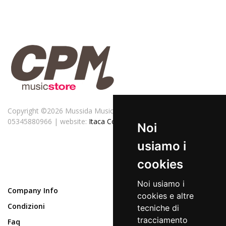
Copyright ©
2026 Mussida Music Publishing srl - P.IVA
05345880966 | website:
Itaca Consulting
Noi
usiamo i
cookies
Noi usiamo i
Company Info
cookies e altre
Condizioni
tecniche di
tracciamento
Faq